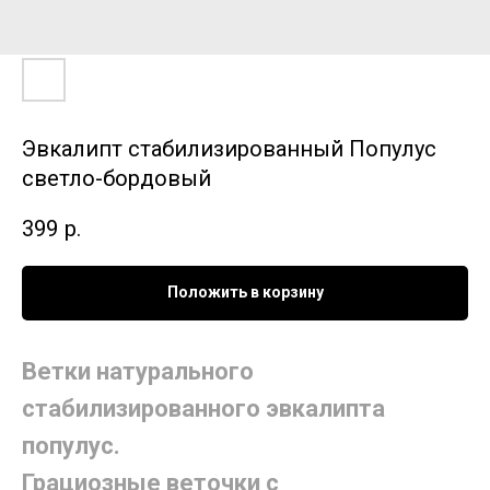
Эвкалипт стабилизированный Популус
светло-бордовый
399
р.
Положить в корзину
Ветки натурального
стабилизированного эвкалипта
популус.
Грациозные веточки с