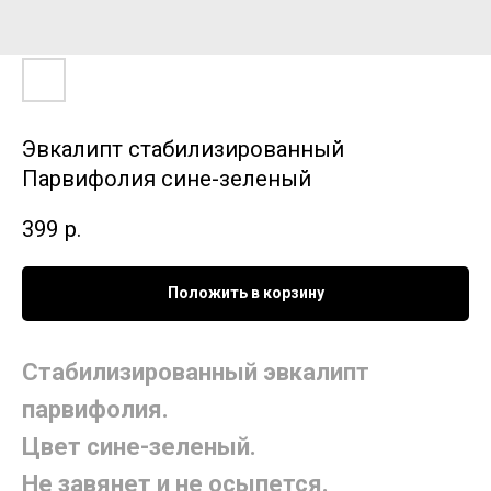
Эвкалипт стабилизированный
Парвифолия сине-зеленый
399
р.
Положить в корзину
Стабилизированный эвкалипт
парвифолия.
Цвет сине-зеленый.
Не завянет и не осыпется.