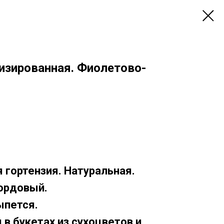
изированная. Фиолетово-
 гортензия. Натуральная.
ордовый.
ыпется.
в букетах из сухоцветов и