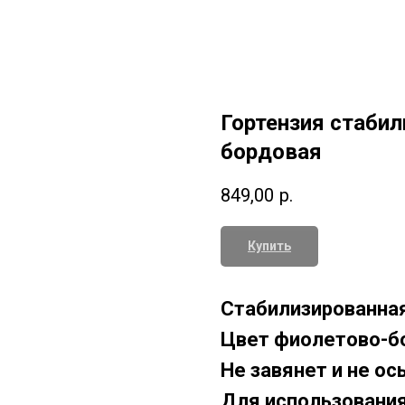
Гортензия стабил
бордовая
849,00
р.
Купить
Стабилизированная
Цвет фиолетово-б
Не завянет и не ос
Для использования 