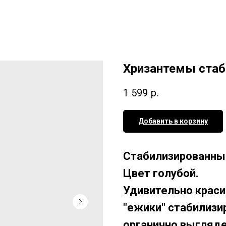
Хризантемы стаб
1 599
р.
Добавить в корзину
Стабилизированны
Цвет голубой.
Удивительно краси
"ежики" стабилизи
органично выгляде