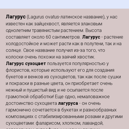
Лагурус
(Lagurus ovatus-латинское название), у нас
известен как зайцехвост, является злаковым
однолетним травянистым растением. Высота
составляет около 60 сантиметров.
Лагурус
- растение
холодостойкое и может расти как в полутени, так и на
солнце. Свое название получил из-за того, что
колоски очень похожи на заячий хвостик.
Лагурус сухоцвет
пользуется
популярностью у
флористов, которые используют его для создания
букетов и венков из сухоцветов, так как после сушки
и покраски в разные цвета, он приобретает очень
нежный и пушистый вид и не осыпается после
грамотной обработки! Еще одно, немаловажное
достоинство сухоцвета
лагуруса
- он очень
гармонично сочетается в букетах и разнообразных
композициях с стабилизированными розами и другими
сухоцветами: фаларисом, хлопком, лавандой,