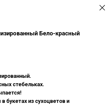
изированный Бело-красный
зированный.
сных стебельках.
ыпается!
в букетах из сухоцветов и