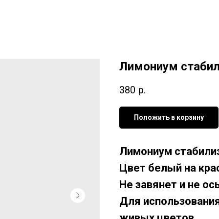
Лимониум стабил
380
р.
Положить в корзину
Лимониум стабили
Цвет белый на кра
Не завянет и не ос
Для использования 
живых цветов.