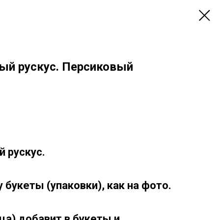
ый рускус. Персиковый
 рускус.
букеты (упаковки), как на фото.
ца) добавит в букеты и