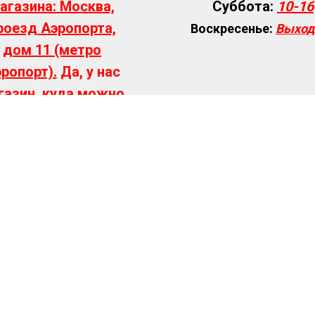
агазина:
Москва,
Суббота:
10-16
роезд Аэропорта,
Воскресенье:
Выход
дом 11
(метро
ропорт).
Да, у нас
газин, куда можно
приехать и все
посмотреть
вживую!!!