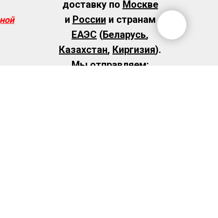
доставку по
Москве
и
России
и странам
ной
ЕАЭС
(
Беларусь
,
Казахстан
,
Киргизия
).
Мы отправляем:
СДЭК, Яндекс,
Почтой России или
транспортной
компанией.