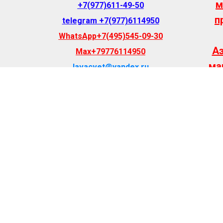
м
+7(977)611-49-50
п
telegram +7(977)6114
950
WhatsApp+7(495)545-09-30
Аэ
Max+79776114950
ма
lavacvet@yandex.ru