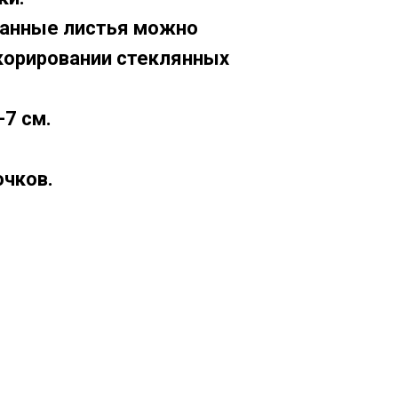
ванные листья можно
корировании стеклянных
-7 см.
очков.