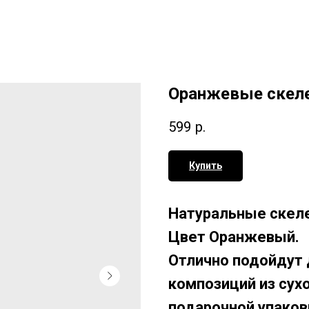
Оранжевые скеле
599
р.
Купить
Натуральные скел
Цвет Оранжевый.
Отлично подойдут 
композиций из сух
подарочной упаков