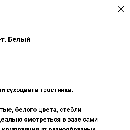
ет. Белый
и сухоцвета тростника.
ые, белого цвета, стебли
деально смотреться в вазе сами
ве композиции из разнообразных