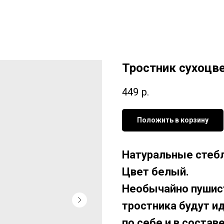
Тростник сухоцв
449
р.
Положить в корзину
Натуральные стебл
Цвет белый.
Необычайно пушист
тростника будут и
по себе и в соста